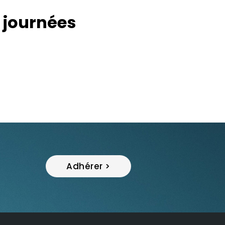
s journées
Adhérer >